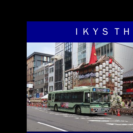
ＩＫＹＳ ＴＨ